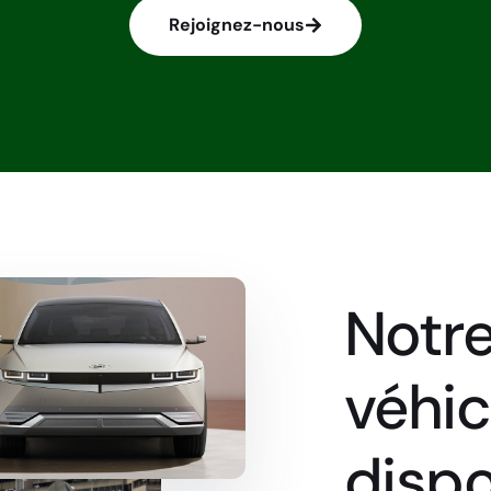
Rejoignez-nous
Notre
véhic
dispo